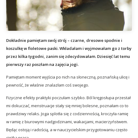
Dokładnie pamiętam swój strój – czarne, dresowe spodnie i
koszulkę w fioletowe paski. Wkładałam i wyjmowałam go z torby
przez kilka tygodni, zanim się zdecydowałam. Dziesięć lat temu
pierwszy raz poszłam na zajęcia jogi.
Pamiętam moment wyjścia po nich na słoneczną, poznańską ulicę i
pewność, że właśnie znalazłam coś swojego.
Fizyczne efekty praktyki poczułam szybko. Ból kręgosłupa przestał
mi dokuczać, menstruacje stały się mniej bolesne, poznałam co to
prawdziwy relaks. Joga splotła się z codziennością, kroczyła ramię
w ramię z biurowymi nadgodzinami, wakacjami, macierzyństwem.
Będąc ostoją i radością, a w nauczycielskim przygotowaniu często
ciężką pracą.